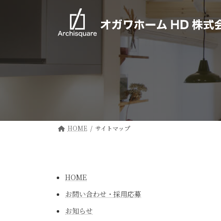
コ
ナ
ン
ビ
テ
ゲ
ン
ー
ツ
シ
へ
ョ
ス
ン
キ
に
ッ
移
プ
動
HOME
サイトマップ
HOME
お問い合わせ・採用応募
お知らせ