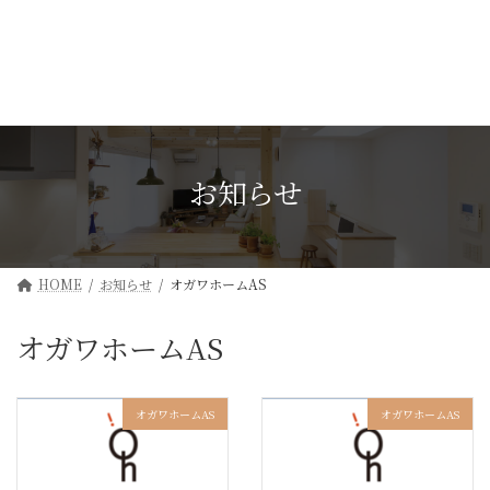
コ
ナ
ン
ビ
テ
ゲ
ン
ー
ツ
シ
へ
ョ
ス
ン
キ
に
ッ
移
お知らせ
プ
動
HOME
お知らせ
オガワホームAS
オガワホームAS
オガワホームAS
オガワホームAS