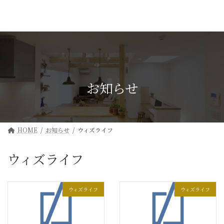
コ
ナ
ン
ビ
テ
ゲ
ン
ー
ツ
シ
へ
ョ
ス
ン
キ
に
ッ
移
お知らせ
プ
動
HOME
お知らせ
ウィズライフ
ウィズライフ
ウィズライフ
ウィズライフ