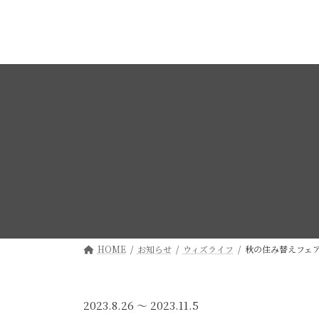
コ
ナ
ン
ビ
テ
ゲ
ン
ー
ツ
シ
へ
ョ
ス
ン
キ
に
ッ
移
プ
動
HOME
お知らせ
ウィズライフ
秋の住み替えフェ
2023.8.26 ～ 2023.11.5