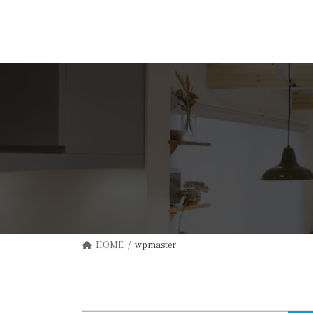
コ
ナ
ン
ビ
テ
ゲ
ン
ー
ツ
シ
へ
ョ
ス
ン
キ
に
ッ
移
プ
動
HOME
wpmaster