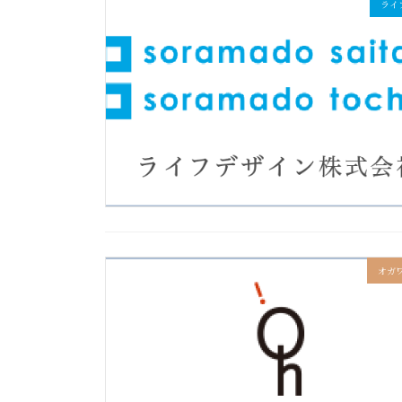
ライ
オガワ