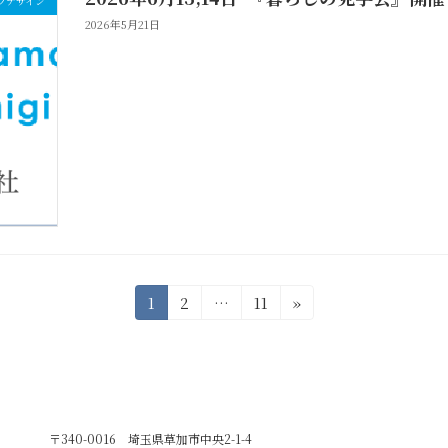
フデザイン
2026年5月21日
固
固
固
1
2
…
11
»
定
定
定
ペ
ペ
ペ
ー
ー
ー
ジ
ジ
ジ
〒340-0016 埼玉県草加市中央2-1-4