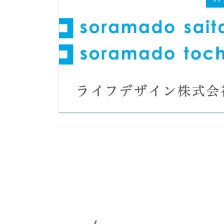
ライ
投
稿
の
ペ
ー