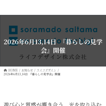
コ
ナ
ン
ビ
テ
ゲ
ン
ー
ツ
シ
へ
ョ
ス
ン
キ
に
ッ
移
2026年6月13,14日 『暮らしの見学
プ
動
会』開催
HOME
お知らせ
ライフデザイン
2026年6月13,14日 『暮らしの見学会』開催
遊び心と質感が響き合う、光を取り込む