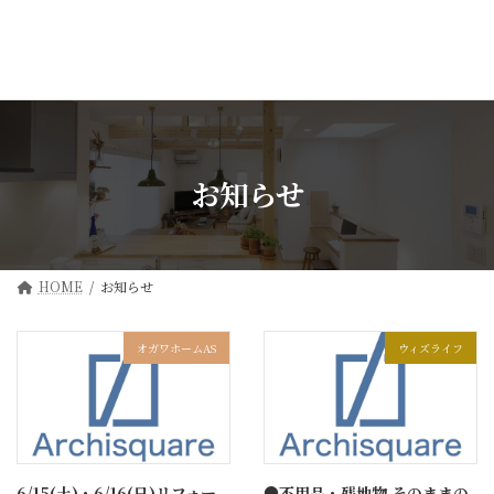
コ
ナ
ン
ビ
テ
ゲ
ン
ー
ツ
シ
へ
ョ
ス
ン
キ
に
ッ
移
お知らせ
プ
動
HOME
お知らせ
オガワホームAS
ウィズライフ
6/15(土)・6/16(日)リフォー
●不用品・残地物 そのままの