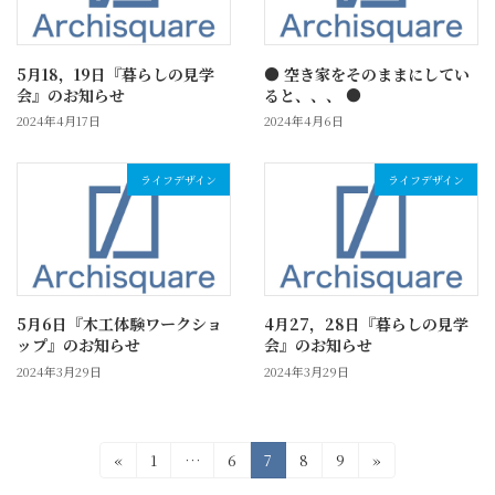
5月18，19日『暮らしの見学
● 空き家をそのままにしてい
会』のお知らせ
ると、、、 ●
2024年4月17日
2024年4月6日
ライフデザイン
ライフデザイン
5月6日『木工体験ワークショ
4月27，28日『暮らしの見学
ップ』のお知らせ
会』のお知らせ
2024年3月29日
2024年3月29日
投
固
固
固
固
固
«
1
…
6
7
8
9
»
定
定
定
定
定
稿