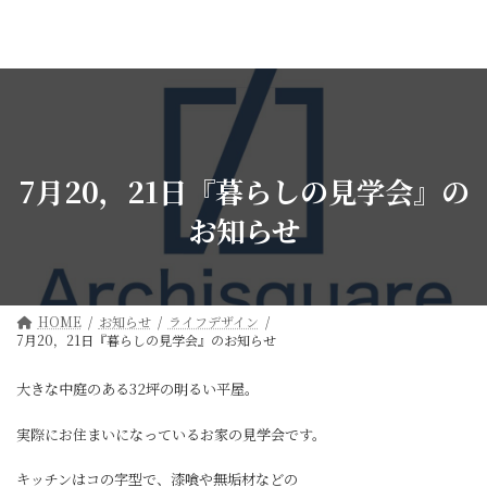
コ
ナ
ン
ビ
テ
ゲ
ン
ー
ツ
シ
へ
ョ
ス
ン
キ
に
ッ
移
7月20，21日『暮らしの見学会』の
プ
動
お知らせ
HOME
お知らせ
ライフデザイン
7月20，21日『暮らしの見学会』のお知らせ
大きな中庭のある32坪の明るい平屋。
実際にお住まいになっているお家の見学会です。
キッチンはコの字型で、漆喰や無垢材などの