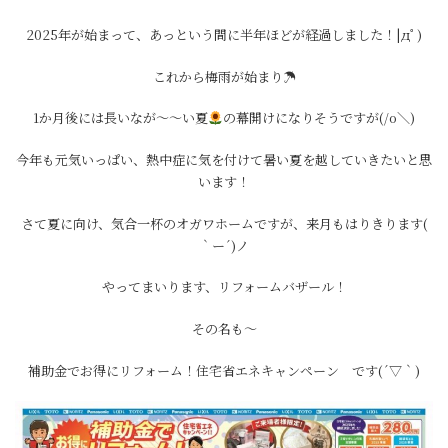
2025年が始まって、あっという間に半年ほどが経過しました！|дﾟ)
これから梅雨が始まり☂
1か月後には長いなが～～い夏
の幕開けになりそうですが(/o＼)
今年も元気いっぱい、熱中症に気を付けて暑い夏を越していきたいと思
います！
さて夏に向け、気合一杯のオガワホームですが、来月もはりきります(
｀ー´)ノ
やってまいります、リフォームバザール！
その名も～
補助金でお得にリフォーム！住宅省エネキャンペーン です(´▽｀)