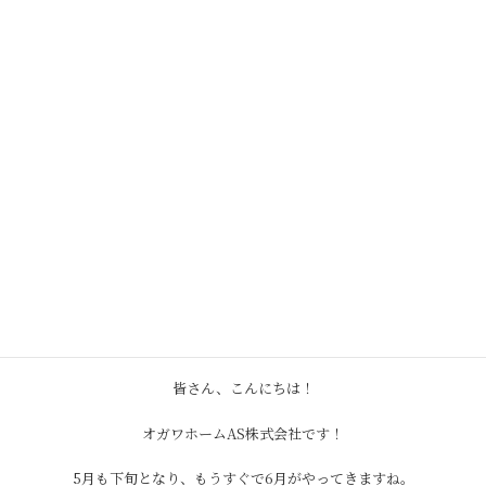
コ
ナ
ン
ビ
テ
ゲ
ン
ー
ツ
シ
へ
ョ
ス
ン
キ
に
ッ
移
6/14(土)・15(日)リフォームバザー
プ
動
ル開催決定！
HOME
お知らせ
オガワホームAS
6/14(土)・15(日)リフォームバザール開催決定！
皆さん、こんにちは！
オガワホームAS株式会社です！
5月も下旬となり、もうすぐで6月がやってきますね。