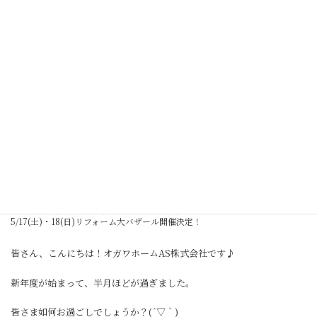
コ
ナ
ン
ビ
テ
ゲ
ン
ー
ツ
シ
へ
ョ
ス
ン
キ
に
ッ
移
5/17(土)・18(日)リフォーム大バザ
プ
動
ール開催決定！
HOME
お知らせ
オガワホームAS
5/17(土)・18(日)リフォーム大バザール開催決定！
皆さん、こんにちは！オガワホームAS株式会社です♪
新年度が始まって、半月ほどが過ぎました。
皆さま如何お過ごしでしょうか？(´▽｀)