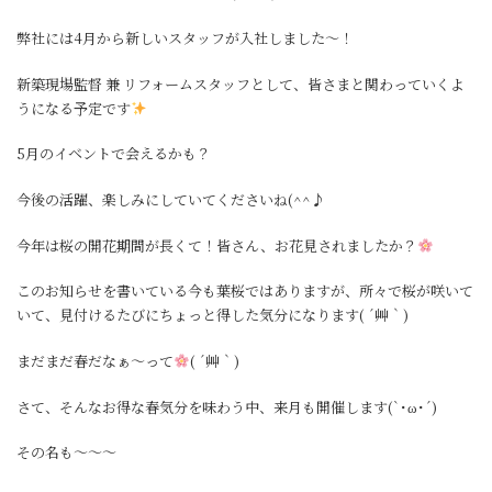
弊社には4月から新しいスタッフが入社しました～！
新築現場監督 兼 リフォームスタッフとして、皆さまと関わっていくよ
うになる予定です
5月のイベントで会えるかも？
今後の活躍、楽しみにしていてくださいね(^^♪
今年は桜の開花期間が長くて！皆さん、お花見されましたか？
このお知らせを書いている今も葉桜ではありますが、所々で桜が咲いて
いて、見付けるたびにちょっと得した気分になります( ´艸｀)
まだまだ春だなぁ～って
( ´艸｀)
さて、そんなお得な春気分を味わう中、来月も開催します(`･ω･´)
その名も～～～