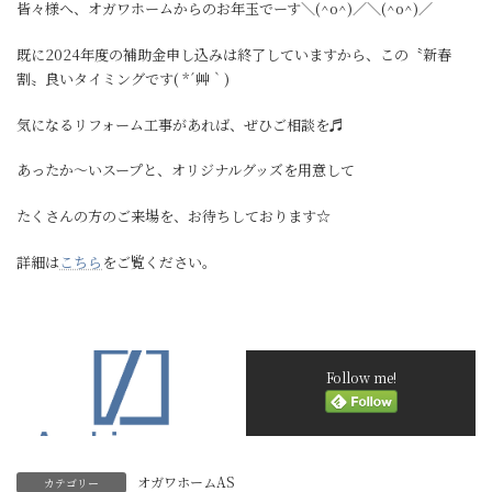
皆々様へ、オガワホームからのお年玉でーす＼(^o^)／＼(^o^)／
既に2024年度の補助金申し込みは終了していますから、この〝新春
割〟良いタイミングです( *´艸｀)
気になるリフォーム工事があれば、ぜひご相談を♬
あったか～いスープと、オリジナルグッズを用意して
たくさんの方のご来場を、お待ちしております☆
詳細は
こちら
をご覧ください。
Follow me!
オガワホームAS
カテゴリー