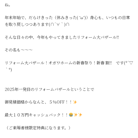
ね。
年末年始で、だらけきった（休みきった( ˘ω˘)）身心も、いつもの日常
を取り戻しつつあります(∩´∀｀)∩
そんな日々の中、今年もやってきましたリフォーム大バザール‼
その名も～～～
リフォーム大バザール！オガワホームの新春祭り！新春 割‼ です(*´▽
｀*)
2025年一発目のリフォームバザールということで
御見積価格からなんと、５％OFF！！
最大１０万円キャッシュバック！！
（ご来場者様限定特典になります。）