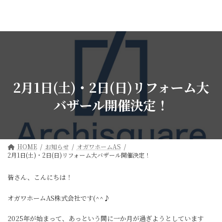
コ
ナ
ン
ビ
テ
ゲ
ン
ー
ツ
シ
へ
ョ
ス
ン
キ
に
ッ
移
2月1日(土)・2日(日)リフォーム大
プ
動
バザール開催決定！
HOME
お知らせ
オガワホームAS
2月1日(土)・2日(日)リフォーム大バザール開催決定！
皆さん、こんにちは！
オガワホームAS株式会社です(^^♪
2025年が始まって、あっという間に一か月が過ぎようとしています