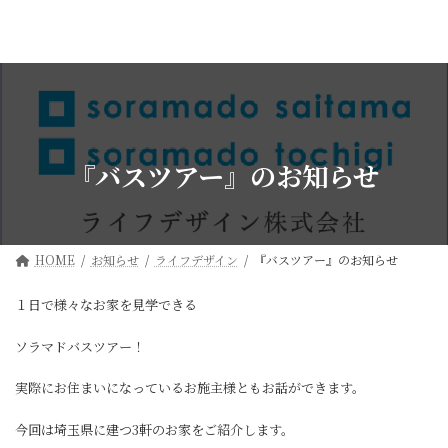
コ
ナ
ン
ビ
テ
ゲ
ン
ー
ツ
シ
へ
ョ
ス
ン
キ
に
ッ
移
『バスツアー』のお知らせ
プ
動
HOME
お知らせ
ライフデザイン
『バスツアー』のお知らせ
１日で様々なお家を見学できる
ソラマドバスツアー！
実際にお住まいになっているお施主様ともお話ができます。
今回は埼玉県に建つ3軒のお家をご紹介します。