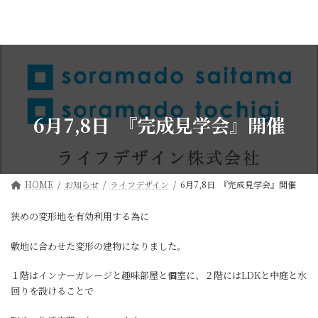
コ
ナ
ン
ビ
テ
ゲ
ン
ー
ツ
シ
へ
ョ
ス
ン
キ
に
ッ
移
6月7,8日 『完成見学会』開催
プ
動
HOME
お知らせ
ライフデザイン
6月7,8日 『完成見学会』開催
狭めの変形地を有効利用する為に
敷地に合わせた変形の建物になりました。
１階はインナーガレージと趣味部屋と個室に、２階にはLDKと中庭と水
回りを設けることで