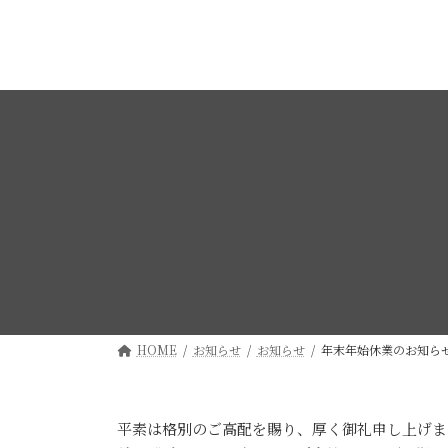
コ
ナ
ン
ビ
テ
ゲ
ン
ー
ツ
シ
へ
ョ
ス
ン
キ
に
ッ
移
プ
動
HOME
お知らせ
お知らせ
年末年始休業のお知ら
平素は格別のご高配を賜り、厚く御礼申し上げま