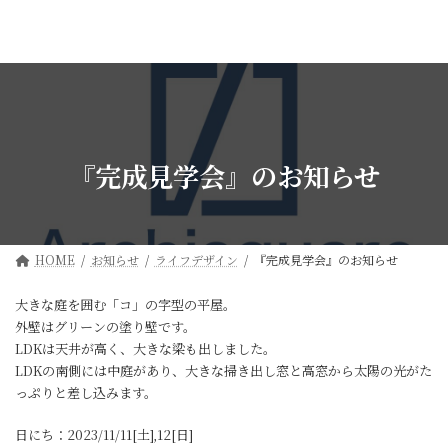
コ
ナ
ン
ビ
テ
ゲ
ン
ー
ツ
シ
へ
ョ
ス
ン
キ
に
ッ
移
『完成見学会』のお知らせ
プ
動
HOME
お知らせ
ライフデザイン
『完成見学会』のお知らせ
大きな庭を囲む「コ」の字型の平屋。
外壁はグリーンの塗り壁です。
LDKは天井が高く、大きな梁も出しました。
LDKの南側には中庭があり、大きな掃き出し窓と高窓から太陽の光がた
っぷりと差し込みます。
日にち：2023/11/11[土],12[日]